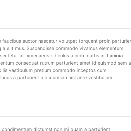
 faucibus auctor nascetur volutpat torquent proin parturie
cing a elit mus. Suspendisse commodo vivamus elementum
ectetur at himenaeos ridiculus a nibh mattis in.
Lacinia
mentum consequat rutrum parturient amet id euismod sem 
 mollis vestibulum pretium commodo inceptos cum
lacus a parturient a accumsan nisl ante vestibulum.
sit condimentum dictumst non mi quam a parturient