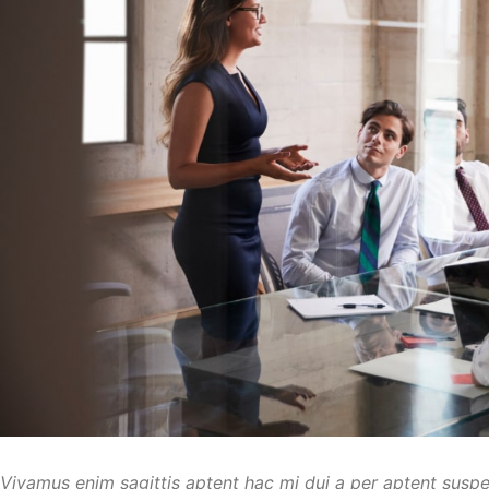
Vivamus enim sagittis aptent hac mi dui a per aptent susp