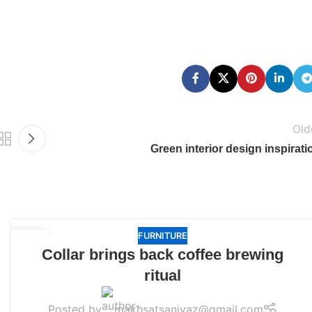
Old
Green interior design inspirati
FURNITURE
23
Collar brings back coffee brewing
JUL
ritual
Posted by
makhsatsaniyaz@gmail.com