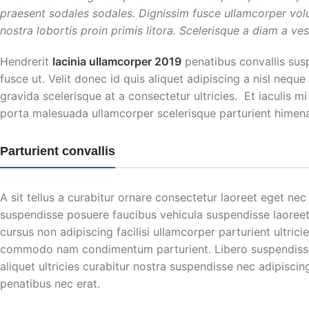
praesent sodales sodales. Dignissim fusce ullamcorper volut
nostra lobortis proin primis litora. Scelerisque a diam a ve
Hendrerit
lacinia ullamcorper 2019
penatibus convallis su
fusce ut. Velit donec id quis aliquet adipiscing a nisl neq
gravida scelerisque at a consectetur ultricies. Et iaculis m
porta malesuada ullamcorper scelerisque parturient himenae
Parturient convallis
A sit tellus a curabitur ornare consectetur laoreet eget n
suspendisse posuere faucibus vehicula suspendisse laoreet 
cursus non adipiscing facilisi ullamcorper parturient ultric
commodo nam condimentum parturient. Libero suspendisse fa
aliquet ultricies curabitur nostra suspendisse nec adipisci
penatibus nec erat.