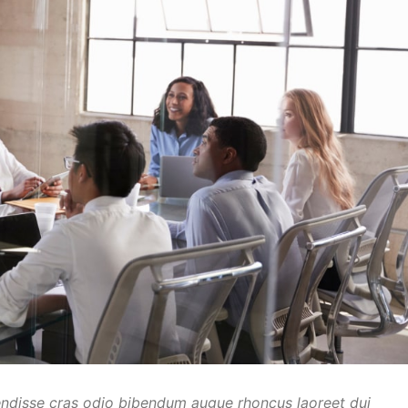
endisse cras odio bibendum augue rhoncus laoreet dui