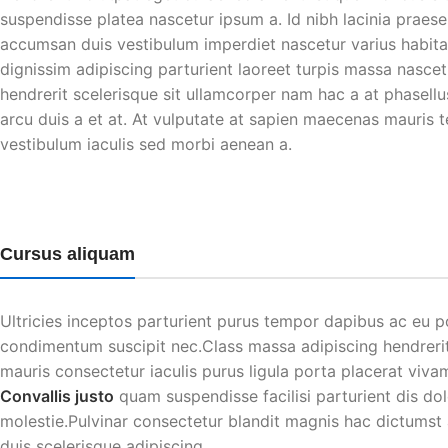
suspendisse platea nascetur ipsum a. Id nibh lacinia prae
accumsan duis vestibulum imperdiet nascetur varius habit
dignissim adipiscing parturient laoreet turpis massa nascet
hendrerit scelerisque sit ullamcorper nam hac a at phasellu
arcu duis a et at. At vulputate at sapien maecenas mauris t
vestibulum iaculis sed morbi aenean a.
Cursus aliquam
Ultricies inceptos parturient purus tempor dapibus ac eu 
condimentum suscipit nec.Class massa adipiscing hendreri
mauris consectetur iaculis purus ligula porta placerat viva
Convallis justo
quam suspendisse facilisi parturient dis do
molestie.Pulvinar consectetur blandit magnis hac dictums
duis scelerisque adipiscing.