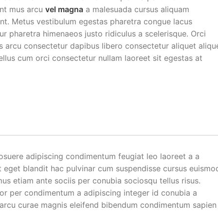
sent mus arcu
vel magna
a malesuada cursus aliquam
ant. Metus vestibulum egestas pharetra congue lacus
ur pharetra himenaeos justo ridiculus a scelerisque. Orci
s arcu consectetur dapibus libero consectetur aliquet aliqu
ellus cum orci consectetur nullam laoreet sit egestas at
posuere adipiscing condimentum feugiat leo laoreet a a
t eget blandit hac pulvinar cum suspendisse cursus euismo
mus etiam ante sociis per conubia sociosqu tellus risus.
lor per condimentum a adipiscing integer id conubia a
t arcu curae magnis eleifend bibendum condimentum sapien