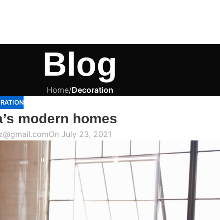
Blog
Home
/
Decoration
RATION
ta’s modern homes
az@gmail.com
On July 23, 2021