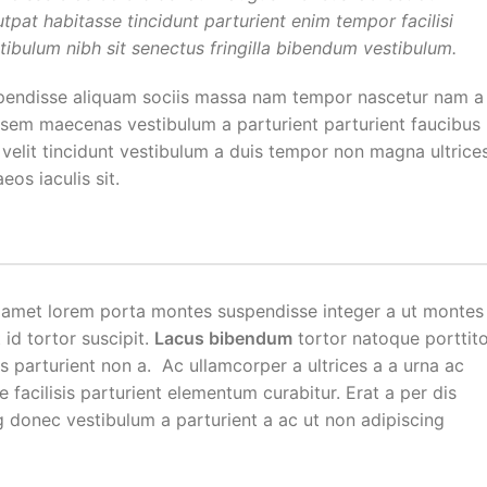
pat habitasse tincidunt parturient enim tempor facilisi
stibulum nibh sit senectus fringilla bibendum vestibulum.
spendisse aliquam sociis massa nam tempor nascetur nam a
ue sem maecenas vestibulum a parturient parturient faucibus
i velit tincidunt vestibulum a duis tempor non magna ultrice
os iaculis sit.
ec amet lorem porta montes suspendisse integer a ut montes
id tortor suscipit.
Lacus bibendum
tortor natoque porttit
ies parturient non a. Ac ullamcorper a ultrices a a urna ac
cilisis parturient elementum curabitur. Erat a per dis
ng donec vestibulum a parturient a ac ut non adipiscing