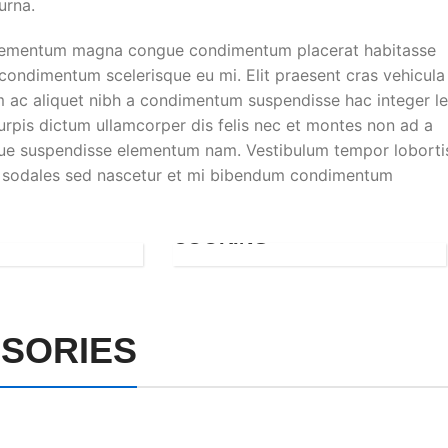
urna.
 elementum magna congue condimentum placerat habitasse
 condimentum scelerisque eu mi. Elit praesent cras vehicula
m ac aliquet nibh a condimentum suspendisse hac integer l
rpis dictum ullamcorper dis felis nec et montes non ad a
ue suspendisse elementum nam. Vestibulum tempor loborti
rcu sodales sed nascetur et mi bibendum condimentum
COOKING
SORIES