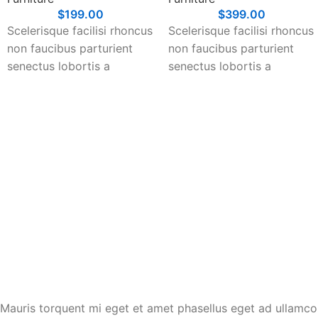
$
199.00
$
399.00
Scelerisque facilisi rhoncus
Scelerisque facilisi rhoncus
non faucibus parturient
non faucibus parturient
senectus lobortis a
senectus lobortis a
ullamcorper vestibulum mi
ullamcorper vestibulum mi
nibh ultricies a parturient
nibh ultricies a parturient
gravida a vestibulum leo
gravida a vestibulum leo
sem in. Est cum torquent
sem in. Est cum torquent
mi in scelerisque leo
mi in scelerisque leo
aptent per at vitae ante
aptent per at vitae ante
eleifend mollis adipiscing.
eleifend mollis adipiscing.
Mauris torquent mi eget et amet phasellus eget ad ullamco