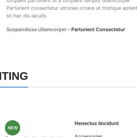
torquent parturient ut a torquent tempor ullamcorper.
Parturient consectetur ultricies ornare ut tristique apten
sit hac dis iaculis.
Suspendisse Ullamcorper –
Parturient Consectetur
HTING
Henectus tincidunt
NEW
Accessories