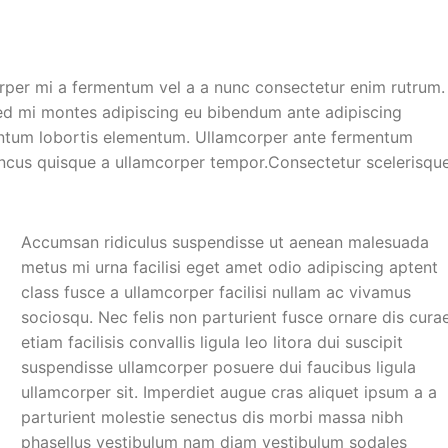
ullamcorper varius metus
blandit posuere.
rper mi a fermentum vel a a nunc consectetur enim rutrum.
d mi montes adipiscing eu bibendum ante adipiscing
mentum lobortis elementum. Ullamcorper ante fermentum
oncus quisque a ullamcorper tempor.Consectetur scelerisqu
Accumsan ridiculus suspendisse ut aenean malesuada
metus mi urna facilisi eget amet odio adipiscing aptent
class fusce a ullamcorper facilisi nullam ac vivamus
sociosqu. Nec felis non parturient fusce ornare dis cura
etiam facilisis convallis ligula leo litora dui suscipit
suspendisse ullamcorper posuere dui faucibus ligula
ullamcorper sit. Imperdiet augue cras aliquet ipsum a a
parturient molestie senectus dis morbi massa nibh
phasellus vestibulum nam diam vestibulum sodales