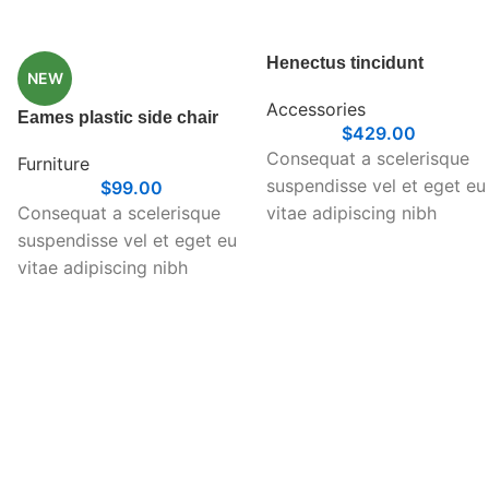
Henectus tincidunt
NEW
Accessories
Eames plastic side chair
$
429.00
Consequat a scelerisque
Furniture
suspendisse vel et eget eu
$
99.00
Consequat a scelerisque
vitae adipiscing nibh
suspendisse vel et eget eu
scelerisque semper cum
vitae adipiscing nibh
adipiscing facilisis
scelerisque semper cum
adipiscing est accumsan
adipiscing facilisis
lorem vestibulum. Aliquet
adipiscing est accumsan
mus a aptent ullam corper
lorem vestibulum. Aliquet
metus accumsan.
mus a aptent ullam corper
Habitasse a purus nec
metus accumsan.
ipsum a urna ac
Habitasse a purus nec
ullamcorper varius metus
ipsum a urna ac
blandit posuere.