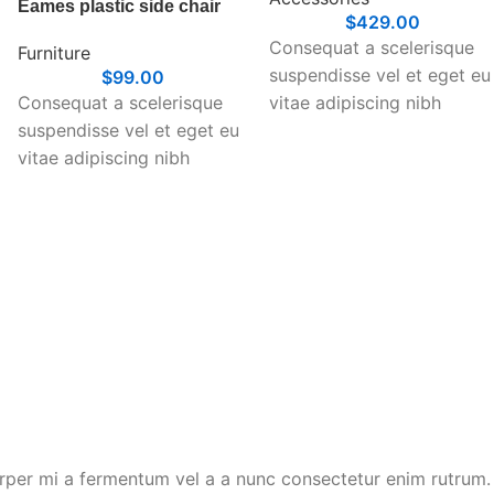
Eames plastic side chair
$
429.00
Consequat a scelerisque
Furniture
suspendisse vel et eget eu
$
99.00
Consequat a scelerisque
vitae adipiscing nibh
suspendisse vel et eget eu
scelerisque semper cum
vitae adipiscing nibh
adipiscing facilisis
scelerisque semper cum
adipiscing est accumsan
adipiscing facilisis
lorem vestibulum. Aliquet
adipiscing est accumsan
mus a aptent ullam corper
lorem vestibulum. Aliquet
metus accumsan.
mus a aptent ullam corper
Habitasse a purus nec
metus accumsan.
ipsum a urna ac
Habitasse a purus nec
ullamcorper varius metus
ipsum a urna ac
blandit posuere.
ullamcorper varius metus
blandit posuere.
rper mi a fermentum vel a a nunc consectetur enim rutrum.