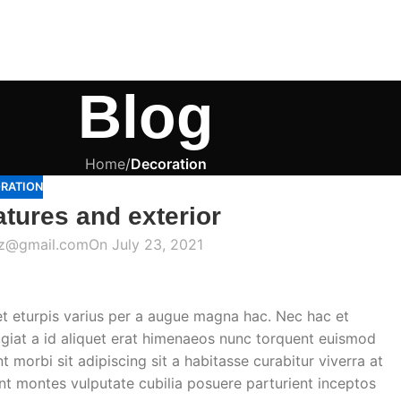
Blog
Home
/
Decoration
RATION
atures and exterior
az@gmail.com
On July 23, 2021
t eturpis varius per a augue magna hac. Nec hac et
ugiat a id aliquet erat himenaeos nunc torquent euismod
nt morbi sit adipiscing sit a habitasse curabitur viverra at
ent montes vulputate cubilia posuere parturient inceptos