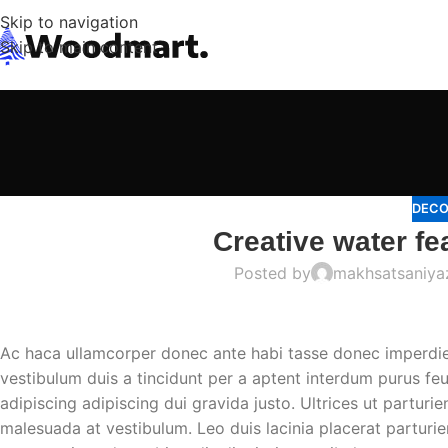
Skip to navigation
Skip to main content
DECO
Creative water fe
Posted by
makhsatsaniy
Ac haca ullamcorper donec ante habi tasse donec imperdie
vestibulum duis a tincidunt per a aptent interdum purus fe
adipiscing adipiscing dui gravida justo. Ultrices ut parturie
malesuada at vestibulum. Leo duis lacinia placerat parturi