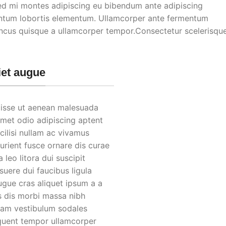
d mi montes adipiscing eu bibendum ante adipiscing
mentum lobortis elementum. Ullamcorper ante fermentum
oncus quisque a ullamcorper tempor.Consectetur scelerisqu
iet augue
isse ut aenean malesuada
amet odio adipiscing aptent
cilisi nullam ac vivamus
urient fusce ornare dis curae
a leo litora dui suscipit
uere dui faucibus ligula
ugue cras aliquet ipsum a a
s dis morbi massa nibh
iam vestibulum sodales
rquent tempor ullamcorper