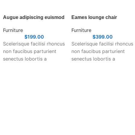
Augue adipiscing euismod
Eames lounge chair
Furniture
Furniture
$
199.00
$
399.00
Scelerisque facilisi rhoncus
Scelerisque facilisi rhoncus
non faucibus parturient
non faucibus parturient
senectus lobortis a
senectus lobortis a
ullamcorper vestibulum mi
ullamcorper vestibulum mi
nibh ultricies a parturient
nibh ultricies a parturient
gravida a vestibulum leo
gravida a vestibulum leo
sem in. Est cum torquent
sem in. Est cum torquent
mi in scelerisque leo
mi in scelerisque leo
aptent per at vitae ante
aptent per at vitae ante
eleifend mollis adipiscing.
eleifend mollis adipiscing.