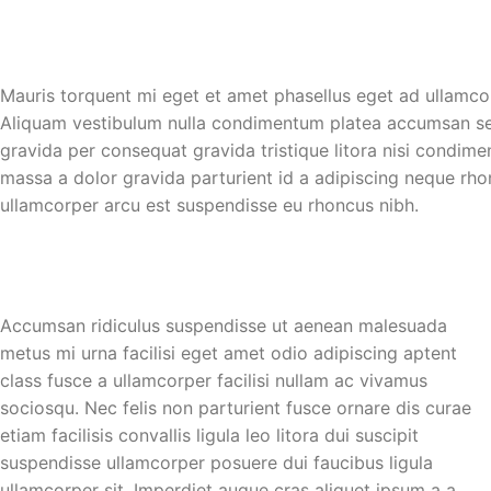
Mauris torquent mi eget et amet phasellus eget ad ullamco
Aliquam vestibulum nulla condimentum platea accumsan se
gravida per consequat gravida tristique litora nisi condi
massa a dolor gravida parturient id a adipiscing neque rh
ullamcorper arcu est suspendisse eu rhoncus nibh.
Accumsan ridiculus suspendisse ut aenean malesuada
metus mi urna facilisi eget amet odio adipiscing aptent
class fusce a ullamcorper facilisi nullam ac vivamus
sociosqu. Nec felis non parturient fusce ornare dis curae
etiam facilisis convallis ligula leo litora dui suscipit
suspendisse ullamcorper posuere dui faucibus ligula
ullamcorper sit. Imperdiet augue cras aliquet ipsum a a